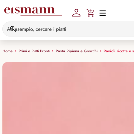
Skip to main content
Home
Primi e Piatti Pronti
Pasta Ripiena e Gnocchi
Ravioli ricotta e 