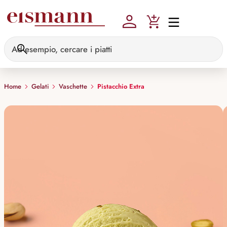
Skip to main content
Home
Gelati
Vaschette
Pistacchio Extra