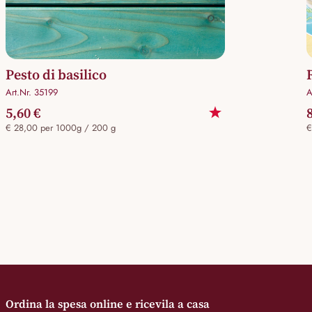
Pesto di basilico
Art.Nr. 35199
A
5,60 €
€ 28,00 per 1000g / 200 g
€
Ordina la spesa online e ricevila a casa