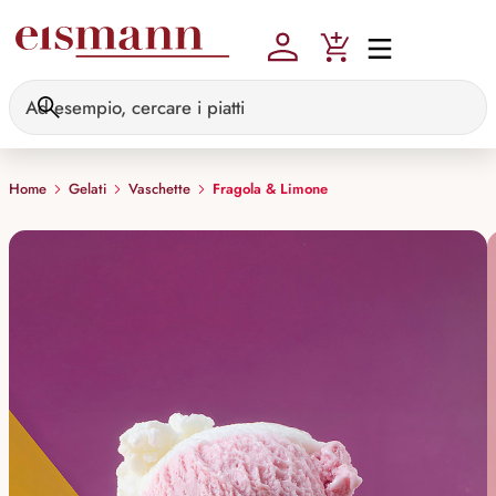
Skip to main content
Home
Gelati
Vaschette
Fragola & Limone