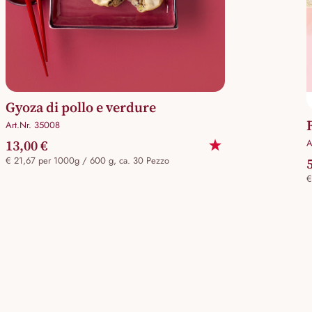
Gyoza di pollo e verdure
Art.Nr. 35008
13,00 €
A
€ 21,67 per 1000g / 600 g, ca. 30 Pezzo
€