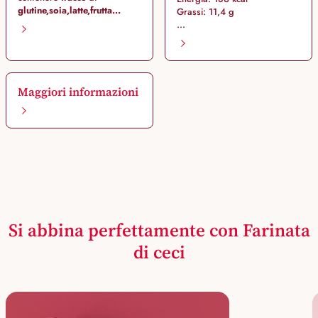
glutine,
soia,
latte,
frutta...
Grassi: 11,4 g
...
Maggiori informazioni
Si abbina perfettamente con Farinata
di ceci