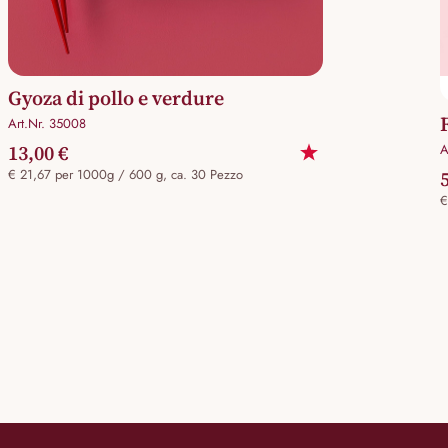
Gyoza di pollo e verdure
Art.Nr. 35008
13,00 €
A
€ 21,67 per 1000g / 600 g, ca. 30 Pezzo
€