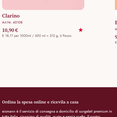
Clarino
Art.Nr. 40108
10,90 €
A
€ 18,17 per 1000ml / 600 ml = 312 g, 6 Pezzo
€
Ordina la spesa online e ricevila a casa
eismann è il servizio di consegna a domicilio di surgelati premium in
tutta Italia, sinonimo di qualità, gusto e ampia scelta. Il nostro