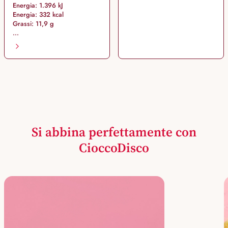
Energia: 1.396 kJ
Energia: 332 kcal
Grassi: 11,9 g
...
Si abbina perfettamente con
CioccoDisco