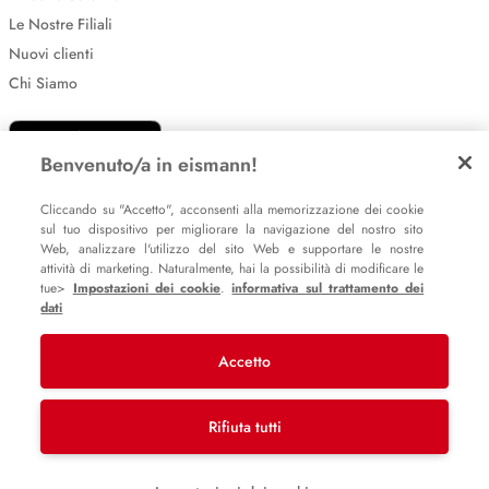
Le Nostre Filiali
Nuovi clienti
Chi Siamo
Benvenuto/a in eismann!
Cliccando su "Accetto", acconsenti alla memorizzazione dei cookie
sul tuo dispositivo per migliorare la navigazione del nostro sito
Web, analizzare l'utilizzo del sito Web e supportare le nostre
attività di marketing. Naturalmente, hai la possibilità di modificare le
Impostazione dei cookie
tue>
Impostazioni dei cookie
.
informativa sul trattamento dei
Informative sulla privacy
dati
Policy Whistleblowing
Accetto
© 2007 – 2026 eismann s.r.l.
Rifiuta tutti
Last Mile Delivery S.à r.l.