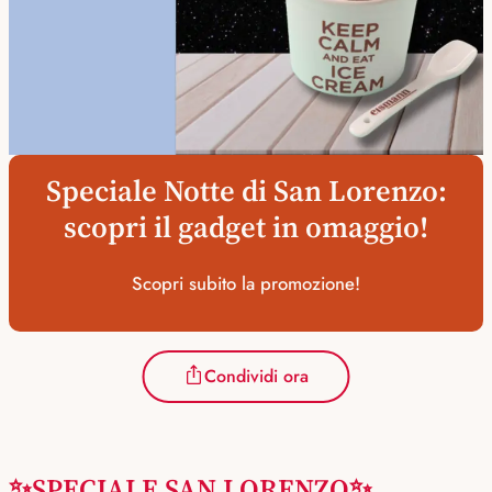
Speciale Notte di San Lorenzo:
scopri il gadget in omaggio!
Scopri subito la promozione!
Condividi ora
✨SPECIALE SAN LORENZO✨