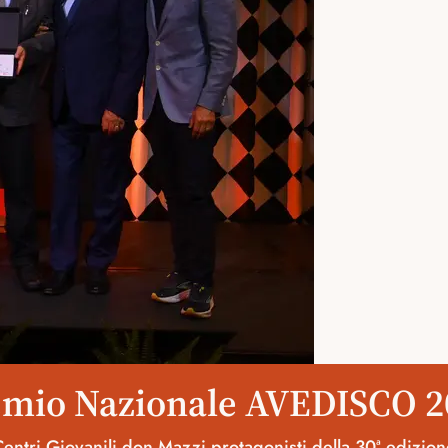
emio Nazionale AVEDISCO 2
entri Giovanili don Mazzi protagonisti della 30ª edizion