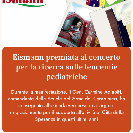
Eismann premiata al concerto
per la ricerca sulle leucemie
pediatriche
Durante la manifestazione, il Gen. Carmine Adinolfi,
comandante delle Scuole dell'Arma dei Carabinieri, ha
consegnato all'azienda veronese una targa di
ringraziamento per il supporto all'attività di Città della
Speranza in questi ultimi anni