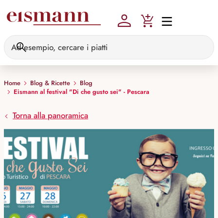
Skip to main content
Home
Blog & Ricette
Blog
Eismann al festival "Di che gusto sei" - Pescara
Torna alla panoramica