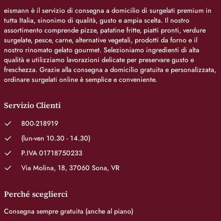
eismann è il servizio di consegna a domicilio di surgelati premium in
tutta Italia, sinonimo di qualità, gusto e ampia scelta. Il nostro
assortimento comprende pizze, patatine fritte, piatti pronti, verdure
surgelate, pesce, carne, alternative vegetali, prodotti da forno e il
nostro rinomato gelato gourmet. Selezioniamo ingredienti di alta
qualità e utilizziamo lavorazioni delicate per preservare gusto e
freschezza. Grazie alla consegna a domicilio gratuita e personalizzata,
ordinare surgelati online è semplice e conveniente.
Servizio Clienti
800-218919
(lun-ven 10.30 - 14.30)
P.IVA 01718750233
Via Molina, 18, 37060 Sona, VR
Perché sceglierci
Consegna sempre gratuita (anche al piano)