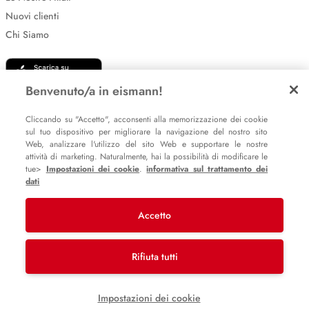
Nuovi clienti
Chi Siamo
Benvenuto/a in eismann!
Cliccando su "Accetto", acconsenti alla memorizzazione dei cookie
sul tuo dispositivo per migliorare la navigazione del nostro sito
Web, analizzare l'utilizzo del sito Web e supportare le nostre
Impostazione dei cookie
attività di marketing. Naturalmente, hai la possibilità di modificare le
tue>
Impostazioni dei cookie
.
informativa sul trattamento dei
Informative sulla privacy
dati
Policy Whistleblowing
Accetto
© 2007 – 2026 eismann s.r.l.
Rifiuta tutti
Last Mile Delivery S.à r.l.
Impostazioni dei cookie