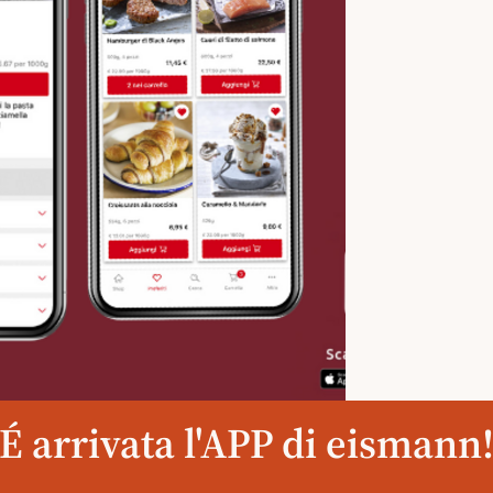
É arrivata l'APP di eismann