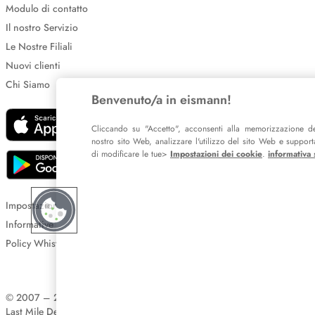
Modulo di contatto
Il nostro Servizio
Le Nostre Filiali
Nuovi clienti
Chi Siamo
Benvenuto/a in eismann!
Cliccando su "Accetto", acconsenti alla memorizzazione de
nostro sito Web, analizzare l'utilizzo del sito Web e supportar
di modificare le tue>
Impostazioni dei cookie
.
informativa 
Impostazione dei cookie
Informative sulla privacy
Policy Whistleblowing
© 2007 – 2026 eismann s.r.l.
Last Mile Delivery S.à r.l.