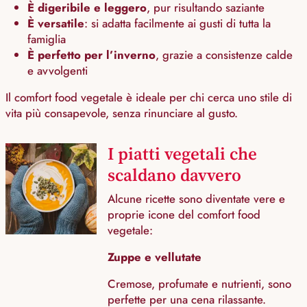
È digeribile e leggero
, pur risultando saziante
È versatile
: si adatta facilmente ai gusti di tutta la
famiglia
È perfetto per l’inverno
, grazie a consistenze calde
e avvolgenti
Il comfort food vegetale è ideale per chi cerca uno stile di
vita più consapevole, senza rinunciare al gusto.
I piatti vegetali che
scaldano davvero
Alcune ricette sono diventate vere e
proprie icone del comfort food
vegetale:
Zuppe e vellutate
Cremose, profumate e nutrienti, sono
perfette per una cena rilassante.