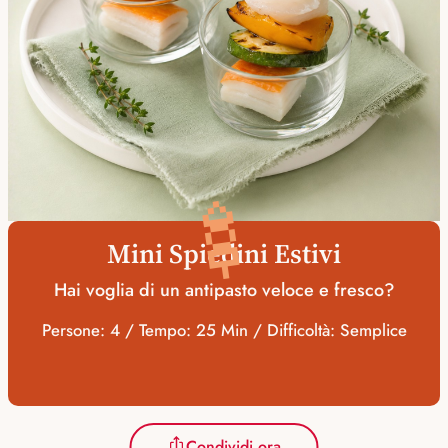
🍢
Mini Spiedini Estivi
Hai voglia di un antipasto veloce e fresco?
Persone: 4 / Tempo: 25 Min / Difficoltà: Semplice
Condividi ora