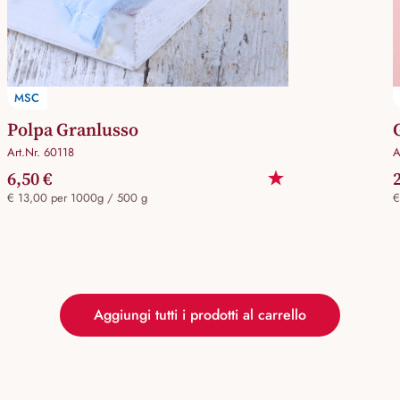
MSC
Polpa Granlusso
Art.Nr. 60118
A
6,50 €
€ 13,00 per 1000g / 500 g
€
Aggiungi tutti i prodotti al carrello