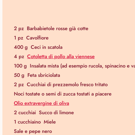
2 pz
Barbabietole rosse già cotte
1 pz
Cavolfiore
400 g
Ceci in scatola
4 pz
Cotoletta di pollo alla viennese
100 g
Insalata mista (ad esempio rucola, spinacino e va
50 g
Feta sbriciolata
2 pz
Cucchiai di prezzemolo fresco tritato
Noci tostate o semi di zucca tostati a piacere
Olio extravergine di oliva
2 cucchiai
Succo di limone
1 cucchiaino
Miele
Sale e pepe nero