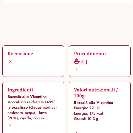
Recensione
Procedimento
Ingredienti
Valori nutrizionali /
100g
Baccalà alla Vicentina
stoccafisso reidratato (48%)
Baccalà alla Vicentina
(
stoccafisso (
Gadus morhua)
Energia: 721 kJ
essiccato, acqua),
latte
Energia: 173 kcal
(20%), cipolla, olio ex...
Grassi: 10,3 g
...