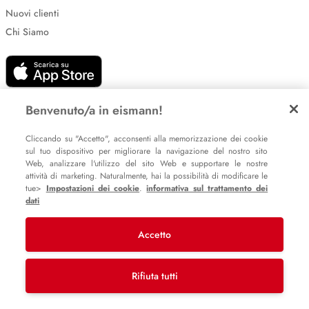
Nuovi clienti
Chi Siamo
Benvenuto/a in eismann!
Cliccando su "Accetto", acconsenti alla memorizzazione dei cookie
Impostazione dei cookie
sul tuo dispositivo per migliorare la navigazione del nostro sito
Web, analizzare l'utilizzo del sito Web e supportare le nostre
Informative sulla privacy
attività di marketing. Naturalmente, hai la possibilità di modificare le
Policy Whistleblowing
tue>
Impostazioni dei cookie
.
informativa sul trattamento dei
dati
Accetto
© 2007 – 2026 eismann s.r.l.
Last Mile Delivery S.à r.l.
Rifiuta tutti