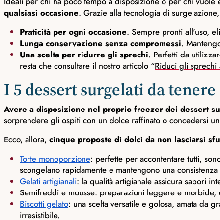
Ideali per chi ha poco tempo a disposizione o per chi vuole
qualsiasi occasione
. Grazie alla tecnologia di surgelazione
Praticità per ogni occasione
. Sempre pronti all'uso, el
Lunga conservazione senza compromessi
. Mantengo
Una scelta per ridurre gli sprechi
. Perfetti da utiliz
resta che consultare il nostro articolo “
Riduci gli sprechi a
I 5 dessert surgelati da tener
Avere a disposizione nel proprio freezer dei dessert su
sorprendere gli ospiti con un dolce raffinato o concedersi 
Ecco, allora,
cinque proposte di dolci da non lasciarsi sf
Torte monoporzione
: perfette per accontentare tutti, son
scongelano rapidamente e mantengono una consistenza 
Gelati artigianali
: la qualità artigianale assicura sapori 
Semifreddi e mousse: preparazioni leggere e morbide, c
Biscotti gelato
: una scelta versatile e golosa, amata da g
irresistibile.