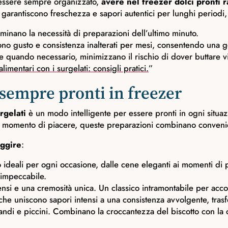
 essere sempre organizzato,
avere nel freezer dolci pronti 
, garantiscono freschezza e sapori autentici per lunghi periodi,
iminano la necessità di preparazioni dell’ultimo minuto.
no gusto e consistenza inalterati per mesi, consentendo una ge
zare quando necessario, minimizzano il rischio di dover buttare 
limentari con i surgelati: consigli pratici.
”
e sempre pronti in freezer
rgelati
è un modo intelligente per essere pronti in ogni situaz
un momento di piacere, queste preparazioni combinano convenie
uggire
:
o ideali per ogni occasione, dalle cene eleganti ai momenti di pi
impeccabile.
intensi e una cremosità unica. Un classico intramontabile per a
he uniscono sapori intensi a una consistenza avvolgente, tra
randi e piccini. Combinano la croccantezza del biscotto con la 