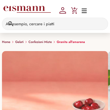
Skip to main content
Home
Gelati
Confezioni Miste
Granita all'amarena